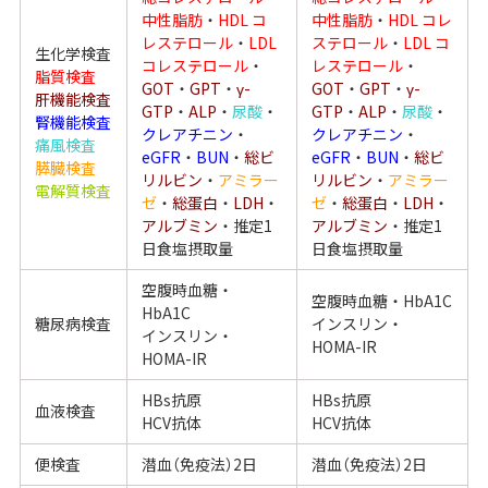
中性脂肪
・
HDL コ
中性脂肪
・
HDL コレ
レステロール
・
LDL
ステロール
・
LDL コ
生化学検査
コレステロール
・
レステロール
・
脂質検査
GOT
・
GPT
・
γ-
GOT
・
GPT
・
γ-
肝機能検査
GTP
・
ALP
・
尿酸
・
GTP
・
ALP
・
尿酸
・
腎機能検査
クレアチニン
・
クレアチニン
・
痛風検査
eGFR
・
BUN
・
総ビ
eGFR
・
BUN
・
総ビ
膵臓検査
リルビン
・
アミラー
リルビン
・
アミラー
電解質検査
ゼ
・
総蛋白
・
LDH
・
ゼ
・
総蛋白
・
LDH
・
アルブミン
・推定1
アルブミン
・推定1
日食塩摂取量
日食塩摂取量
空腹時血糖・
空腹時血糖・HbA1C
HbA1C
糖尿病検査
インスリン・
インスリン・
HOMA-IR
HOMA-IR
HBs抗原
HBs抗原
血液検査
HCV抗体
HCV抗体
便検査
潜血（免疫法）2日
潜血（免疫法）2日