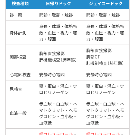
検査種類
日帰りドック
ジェイコードック
診 察
問診・聴診・触診
問診・聴診・触診
身長・体重・体格指
身長・体重・体格指
身体計測
数・血圧・視力・聴
数・血圧・視力・聴
力・腹囲
力・腹囲
胸部直接撮影
胸部直接撮影
胸部検査
胸部CT
肺機能検査（肺年齢）
肺機能検査（肺年齢）
心電図検査
安静時心電図
安静時心電図
糖・蛋白・潜血・ウ
糖・蛋白・潜血・ウ
尿検査
ロビリノーゲン
ロビリノーゲン
赤血球・白血球・ヘ
赤血球・白血球・ヘ
マトクリット・ヘモ
マトクリット・ヘモ
血液一般
グロビン・血小板・
グロビン・血小板・
血液像
血液像
総コレステロール
・
総コレステロール
・